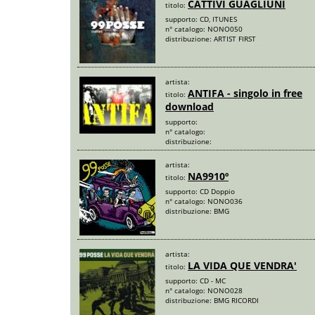
CATTIVI GUAGLIUNI
titolo:
supporto:
CD, ITUNES
n° catalogo:
NONO050
distribuzione:
ARTIST FIRST
artista:
ANTIFA - singolo in free
titolo:
download
supporto:
n° catalogo:
distribuzione:
artista:
NA9910º
titolo:
supporto:
CD Doppio
n° catalogo:
NONO036
distribuzione:
BMG
artista:
LA VIDA QUE VENDRA'
titolo:
supporto:
CD - MC
n° catalogo:
NONO028
distribuzione:
BMG RICORDI