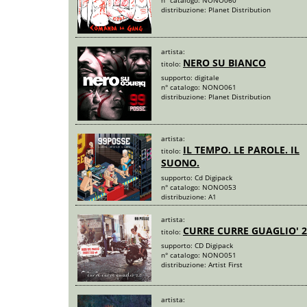
n° catalogo:
NONO060
distribuzione:
Planet Distribution
artista:
NERO SU BIANCO
titolo:
supporto:
digitale
n° catalogo:
NONO061
distribuzione:
Planet Distribution
artista:
IL TEMPO. LE PAROLE. IL
titolo:
SUONO.
supporto:
Cd Digipack
n° catalogo:
NONO053
distribuzione:
A1
artista:
CURRE CURRE GUAGLIO' 2
titolo:
supporto:
CD Digipack
n° catalogo:
NONO051
distribuzione:
Artist First
artista: