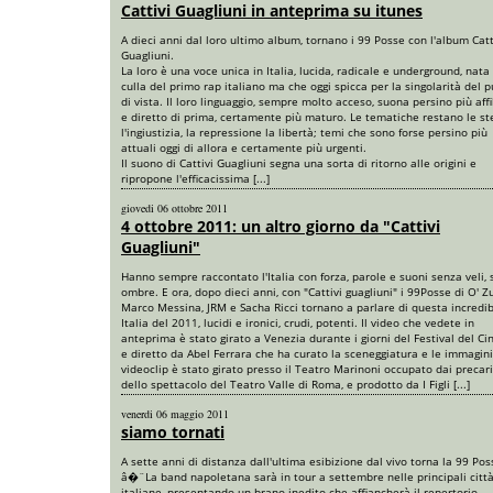
Cattivi Guagliuni in anteprima su itunes
A dieci anni dal loro ultimo album, tornano i 99 Posse con l'album Catt
Guagliuni.
La loro è una voce unica in Italia, lucida, radicale e underground, nata
culla del primo rap italiano ma che oggi spicca per la singolarità del 
di vista. Il loro linguaggio, sempre molto acceso, suona persino più affi
e diretto di prima, certamente più maturo. Le tematiche restano le st
l'ingiustizia, la repressione la libertà; temi che sono forse persino più
attuali oggi di allora e certamente più urgenti.
Il suono di Cattivi Guagliuni segna una sorta di ritorno alle origini e
ripropone l'efficacissima [...]
giovedi 06 ottobre 2011
4 ottobre 2011: un altro giorno da "Cattivi
Guagliuni"
Hanno sempre raccontato l'Italia con forza, parole e suoni senza veli,
ombre. E ora, dopo dieci anni, con "Cattivi guagliuni" i 99Posse di O' Zu
Marco Messina, JRM e Sacha Ricci tornano a parlare di questa incredib
Italia del 2011, lucidi e ironici, crudi, potenti. Il video che vedete in
anteprima è stato girato a Venezia durante i giorni del Festival del C
e diretto da Abel Ferrara che ha curato la sceneggiatura e le immagini.
videoclip è stato girato presso il Teatro Marinoni occupato dai precari
dello spettacolo del Teatro Valle di Roma, e prodotto da I Figli [...]
venerdi 06 maggio 2011
siamo tornati
A sette anni di distanza dall'ultima esibizione dal vivo torna la 99 Pos
â�¨La band napoletana sarà in tour a settembre nelle principali citt
italiane, presentando un brano inedito che affiancherà il repertorio