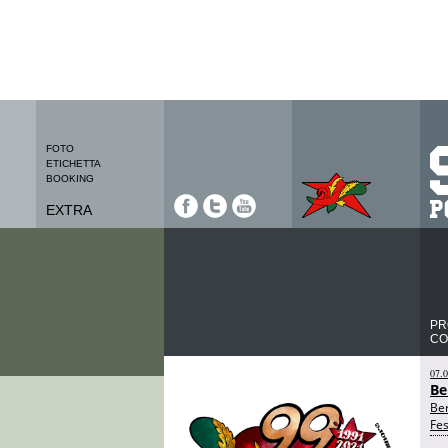
FOTO
ETICHETTA
BOOKING
EXTRA
PR
CO
07.
Be
Be
Fes