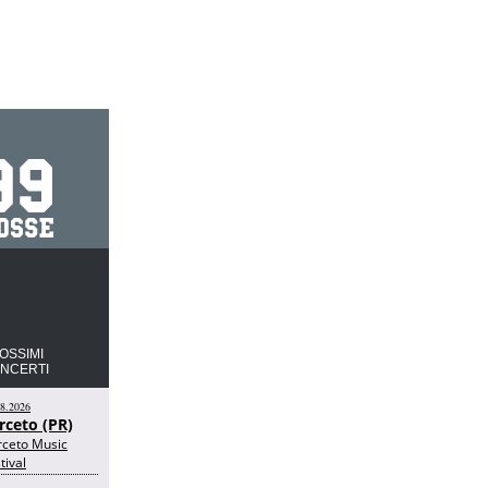
OSSIMI
NCERTI
08.2026
rceto (PR)
rceto Music
tival