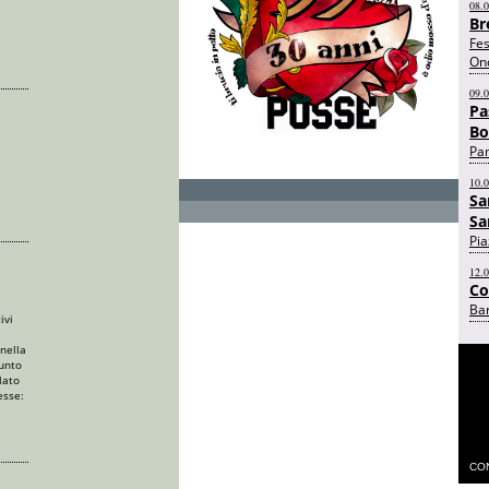
08.
Br
Fes
On
09.
Pa
Bo
Pam
10.
Sa
Sa
Pi
12.
Co
Bar
ivi
 nella
punto
lato
esse:
CON