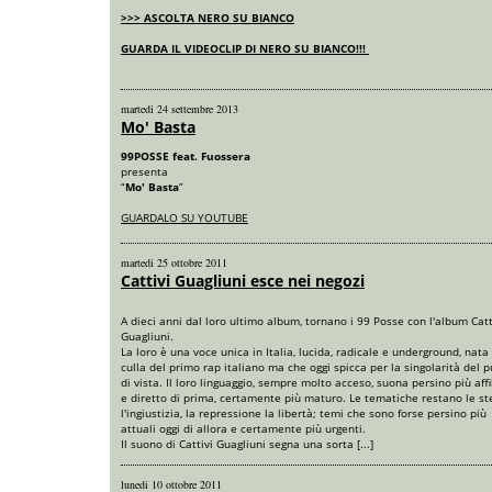
>>> ASCOLTA NERO SU BIANCO
GUARDA IL VIDEOCLIP DI NERO SU BIANCO!!!
martedi 24 settembre 2013
Mo' Basta
99POSSE feat. Fuossera
presenta
“
Mo' Basta
”
GUARDALO SU YOUTUBE
martedi 25 ottobre 2011
Cattivi Guagliuni esce nei negozi
A dieci anni dal loro ultimo album, tornano i 99 Posse con l'album Catt
Guagliuni.
La loro è una voce unica in Italia, lucida, radicale e underground, nata
culla del primo rap italiano ma che oggi spicca per la singolarità del 
di vista. Il loro linguaggio, sempre molto acceso, suona persino più affi
e diretto di prima, certamente più maturo. Le tematiche restano le st
l'ingiustizia, la repressione la libertà; temi che sono forse persino più
attuali oggi di allora e certamente più urgenti.
Il suono di Cattivi Guagliuni segna una sorta [...]
lunedi 10 ottobre 2011