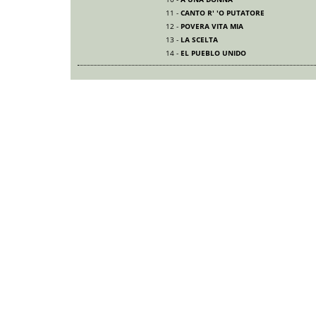
11 -
CANTO R' 'O PUTATORE
12 -
POVERA VITA MIA
13 -
LA SCELTA
14 -
EL PUEBLO UNIDO