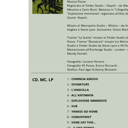
Musica Posse.
Registrato al Folder Studio – Napoli – da Ma
Messina e Carlo Rossi. Batteria in “L’Anguill
“Esplosione Imminente” registrata all’Aita S
Sound –Napoli.
Mixato al Metropolis Studio – Milano – da A
Hughes e Steve Lyon. Assistente: Simon Brei
Tranne “La Scelta” mixato al Folder Studio d
Posse. Tranne “Sfumature” mixato tra Metro
Studio e Folder Studio da Steve Lyon e 99 Po
Masterizzato all’Exchange Studio - London -
Mandy Parnell.
Fotografie: Luciano Ferrara -
Fotografia 99 Posse: Enrico Ricciardi -
Grafica: Paul Agar & Danny McLewin.
CD, MC, LP
1 -
COMINCIA ADESSO
2 -
SFUMATURE
3 -
L'ANGUILLA
4 -
ALL'ANTIMAFIA
5 -
ESPLOSIONE IMMINENTE
6 -
SUB
7 -
YANKEE GO HOME
8 -
COMUNTWIST
9 -
SOME SAY THIS...
10 -
A UNA DONNA