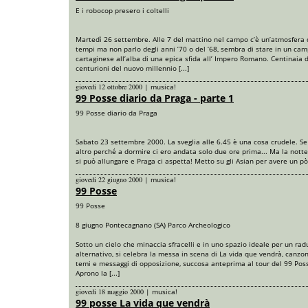
E i robocop presero i coltelli
Martedì 26 settembre. Alle 7 del mattino nel campo c’è un’atmosfera d
tempi ma non parlo degli anni ’70 o del ‘68, sembra di stare in un ca
cartaginese all’alba di una epica sfida all’ Impero Romano. Centinaia d
centurioni del nuovo millennio [...]
giovedi 12 ottobre 2000
|
musica!
99 Posse diario da Praga - parte 1
99 Posse diario da Praga
Sabato 23 settembre 2000. La sveglia alle 6.45 è una cosa crudele. S
altro perché a dormire ci ero andata solo due ore prima... Ma la nott
si può allungare e Praga ci aspetta! Metto su gli Asian per avere un pò [
giovedi 22 giugno 2000
|
musica!
99 Posse
99 Posse
8 giugno Pontecagnano (SA) Parco Archeologico
Sotto un cielo che minaccia sfracelli e in uno spazio ideale per un ra
alternativo, si celebra la messa in scena di La vida que vendrà, canzon
temi e messaggi di opposizione, succosa anteprima al tour del 99 Pos
Aprono la [...]
giovedi 18 maggio 2000
|
musica!
99 posse La vida que vendrà