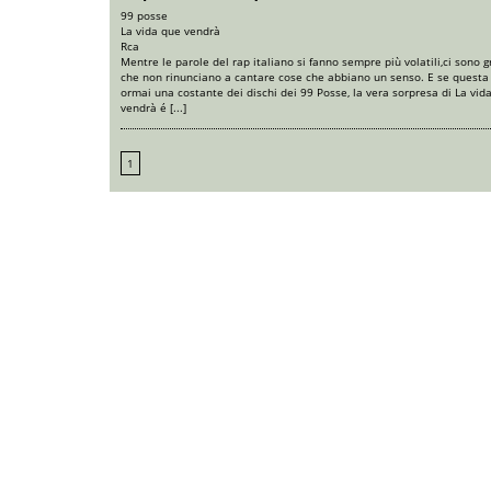
99 posse
La vida que vendrà
Rca
Mentre le parole del rap italiano si fanno sempre più volatili,ci sono g
che non rinunciano a cantare cose che abbiano un senso. E se questa
ormai una costante dei dischi dei 99 Posse, la vera sorpresa di La vid
vendrà é [...]
1