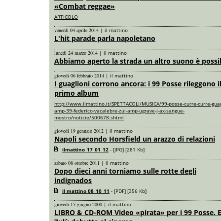
«Combat reggae»
ARTICOLO
venerdi 04 aprile 2014
|
il mattino
L'hit parade parla napoletano
lunedi 24 marzo 2014
|
il mattino
Abbiamo aperto la strada un altro suono è possi
giovedi 06 febbraio 2014
|
il mattino
I guaglioni corrono ancora: i 99 Posse rileggono i
primo album
http://www.ilmattino.it/SPETTACOLI/MUSICA/99-posse-curre-curre-guag
amp-39-federico-vacalebre-zul-amp-ugrave-j-ax-sangue-
mostro/notizie/500678.shtml
giovedi 19 gennaio 2012
|
il mattino
Napoli secondo Horsfield un arazzo di relazioni
ilmattino_17_01_12
- [JPG] [281 Kb]
sabato 08 ottobre 2011
|
il mattino
Dopo dieci anni torniamo sulle rotte degli
indignados
il mattino 08_10_11
- [PDF] [356 Kb]
giovedi 15 giugno 2000
|
il mattino
LIBRO & CD-ROM Video «pirata» per i 99 Posse. 