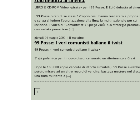
Zulù debutta al cinema.
LIBRO & CD-ROM Video «pirata» per i 99 Posse. E Zulù debutta al cin
I 99 Posse pirati di se stessi? Proprio così: hanno realizzato a proprie
e senza chiedere l’autorizzazione alla Bmg, la multinazionale per cui
incidono, il video di “Comuntwist”). Spiega Zulù: <La strategia promoz
concordata prevedeva [...]
giovedi 04 maggio 2000
|
il mattino
99 Posse: I veri comunisti ballano il twist
99 Posse: <I veri comunisti ballano il twist>
E' già polemica per il nuovo disco: censurato un riferimento a Craxi
Dopo le 160.000 copie vendute di <Corto circuito>, i 99 Posse avrebb
potuto mirare ad un altro record di vendite: bastava mettere nel disco
una rima militante e [...]
1