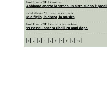
lunedi 24 marzo 2014
|
il mattino
Abbiamo aperto la strada un altro suono è possi
giovedi 20 marzo 2014
|
corriere mercantile
Mio figlio, la droga, la musica
lunedi 17 marzo 2014
|
il venerdì di repubblica
99 Posse - ancora ribelli 20 anni dopo
1
2
3
4
5
6
7
8
9
10