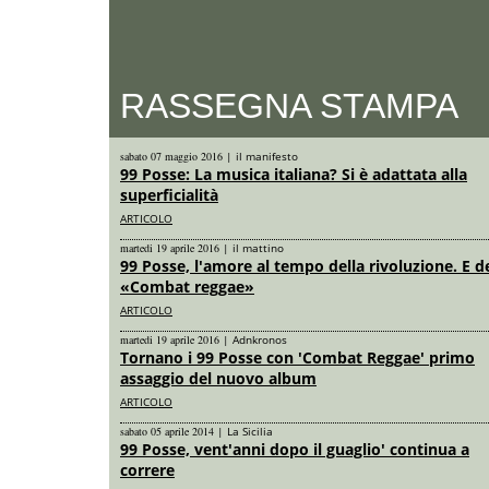
RASSEGNA STAMPA
sabato 07 maggio 2016
|
il manifesto
99 Posse: La musica italiana? Si è adattata alla
superficialità
ARTICOLO
martedi 19 aprile 2016
|
il mattino
99 Posse, l'amore al tempo della rivoluzione. E d
«Combat reggae»
ARTICOLO
martedi 19 aprile 2016
|
Adnkronos
Tornano i 99 Posse con 'Combat Reggae' primo
assaggio del nuovo album
ARTICOLO
sabato 05 aprile 2014
|
La Sicilia
99 Posse, vent'anni dopo il guaglio' continua a
correre