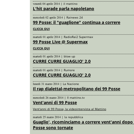
venerdi 04 aprile 2014
|
il mattino
L'hit parade parla napoletano
mercoledi 02 aprile 2014
|
Rainews 24
99 Posse: il "guaglione" continua a correre
CLICCA QUI
martedi 01 aprile 2014
|
RadioRai2 Supermax
99 Posse Live @ Supermax
CLICCA QUI
martedi 01 aprile 2014
|
blow up
CURRE CURRE GUAGLIO' 2.0
martedi 01 aprile 2014
|
Rumore
CURRE CURRE GUAGLIO' 2.0
lunedi 31 marzo 2014
|
La Nazione
Il rap dialettal-metropolitano dei 99 Posse
mercoledi 26 marzo 2014
|
Il mattino.tv
Vent'anni di 99 Posse
Vent'anni di 99 Posse, la videointervista al Mattino
martedi 25 marzo 2014
|
la repubblica
Guaglio', ricominciamo a correre vent'anni dopo 
Posse sono tornate