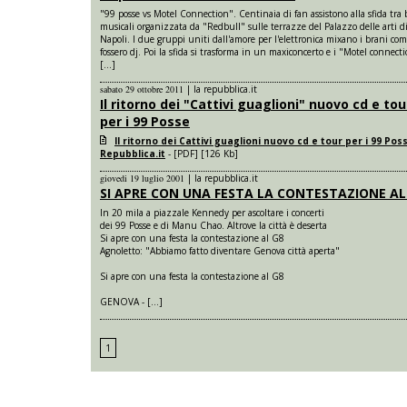
"99 posse vs Motel Connection". Centinaia di fan assistono alla sfida tra
musicali organizzata da "Redbull" sulle terrazze del Palazzo delle arti d
Napoli. I due gruppi uniti dall'amore per l'elettronica mixano i brani com
fossero dj. Poi la sfida si trasforma in un maxiconcerto e i "Motel connect
[...]
sabato 29 ottobre 2011
|
la repubblica.it
Il ritorno dei "Cattivi guaglioni" nuovo cd e tou
per i 99 Posse
Il ritorno dei Cattivi guaglioni nuovo cd e tour per i 99 Poss
Repubblica.it
- [PDF] [126 Kb]
giovedi 19 luglio 2001
|
la repubblica.it
SI APRE CON UNA FESTA LA CONTESTAZIONE AL
In 20 mila a piazzale Kennedy per ascoltare i concerti
dei 99 Posse e di Manu Chao. Altrove la città è deserta
Si apre con una festa la contestazione al G8
Agnoletto: "Abbiamo fatto diventare Genova città aperta"
Si apre con una festa la contestazione al G8
GENOVA - [...]
1