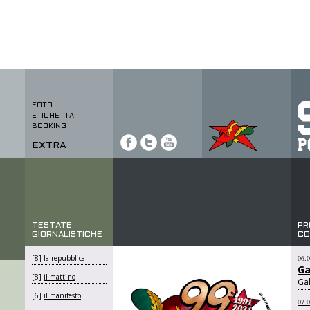
FOTO
ETICHETTA
BOOKING
EXTRA
TESTATE
PR
GIORNALISTICHE
CO
[8]
la repubblica
06.
Ga
[8]
il mattino
Gal
[6]
il manifesto
07.