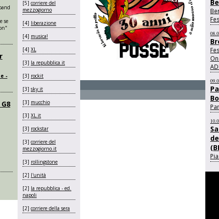
Be
[5]
corriere del
 band
mezzogiorno
Be
i
Fes
e se
[4]
liberazione
ion"
08.
[4]
musica!
Br
[4]
XL
Fes
r
On
[3]
la repubblica.it
AD
e -
[3]
rockit
09.
Pa
[3]
sky.it
Bo
[3]
mucchio
 G8
Pam
[3]
XL.it
10.
Sa
[3]
rockstar
de
[3]
corriere del
(B
mezzogiorno.it
Pi
[3]
rollingstone
[2]
l'unità
[2]
la repubblica - ed.
napoli
[2]
corriere della sera