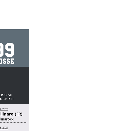
OSSIMI
NCERTI
08.2026
llinaro (FR)
linarock
08.2026