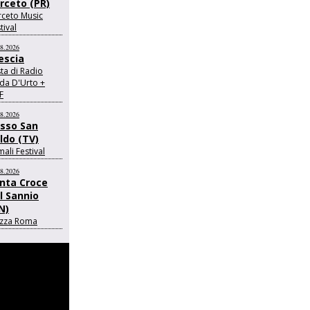
rceto (PR)
rceto Music
tival
08.2026
escia
ta di Radio
da D'Urto +
F
08.2026
sso San
ldo (TV)
ali Festival
08.2026
nta Croce
l Sannio
N)
azza Roma