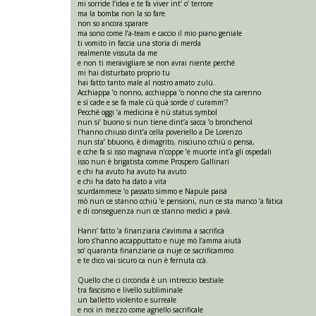
mi sorride l’idea e te fa viver int’ o’ terrore
ma la bomba non la so fare
non so ancora sparare
ma sono come l’a-team e caccio il mio piano geniale
ti vomito in faccia una storia di merda
realmente vissuta da me
e non ti meravigliare se non avrai niente perché
mi hai disturbato proprio tu
hai fatto tanto male al nostro amato zulù.
Acchiappa ’o nonno, acchiappa ’o nonno che sta carenno
e sì cade e se fa male cù quà sorde o’ curamm’?
Pecché oggi ’a medicina è nù status symbol
nun si’ buono si nun tiene dint’a sacca ’o bronchenol
l’hanno chiuso dint’a cella poveriello a De Lorenzo
nun sta’ bbuono, è dimagrito, nisciuno cchiù o pensa,
e cche fa si isso magnava n’coppe ’e muorte int’a gli ospedali
isso nun è brigatista comme Prospero Gallinari
e chi ha avuto ha avuto ha avuto
e chi ha dato ha dato a vita
scurdammece ’o passato simmo e Napule paisà
mò nun ce stanno cchiù ’e pensioni, nun ce sta manco ’a fatica
e di conseguenza nun ce stanno medici a pavà.
Hann’ fatto ’a finanziaria c’avimma a sacrificà
loro s’hanno accapputtato e nuje mò l’amma aiutà
so’ quaranta finanziarie ca nuje ce sacrificammo
e te dico vai sicuro ca nun è fernuta ccà.
Quello che ci circonda è un intreccio bestiale
tra fascismo e livello subliminale
un balletto violento e surreale
e noi in mezzo come agnello sacrificale