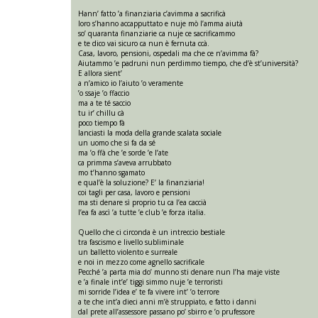
Hann’ fatto ’a finanziaria c’avimma a sacrificà
loro s’hanno accapputtato e nuje mò l’amma aiutà
so’ quaranta finanziarie ca nuje ce sacrificammo
e te dico vai sicuro ca nun è fernuta ccà.
Casa, lavoro, pensioni, ospedali ma che ce n’avimma fà?
Aiutammo ’e padruni nun perdimmo tiempo, che d’è st’università?
E allora sient’
a n’amico io l’aiuto ’o veramente
’o ssaje ’o ffaccio
ma a te té saccio
tu ir’ chillu cà
poco tiempo fà
lanciasti la moda della grande scalata sociale
un uomo che si fa da sé
ma ’o ffà che ’e sorde ’e l’ate
ca primma s’aveva arrubbato
mo t’hanno sgamato
e qual’è la soluzione? E’ la finanziaria!
coi tagli per casa, lavoro e pensioni
ma sti denare sì proprio tu ca l’ea caccià
l’ea fa ascì ’a tutte ’e club ’e forza italia.
Quello che ci circonda è un intreccio bestiale
tra fascismo e livello subliminale
un balletto violento e surreale
e noi in mezzo come agnello sacrificale
Pecché ’a parta mia do’ munno sti denare nun l’ha maje viste
e ’a finale int’e’ tiggi simmo nuje ’e terroristi
mi sorride l’idea e’ te fa vivere int’ ’o terrore
a te che int’a dieci anni m’è struppiato, e fatto i danni
dal prete all’assessore passano po’ sbirro e ’o prufessore